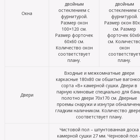
двойным
двойным
остеклением с
остеклением с
Окна
фурнитурой.
фурнитурой.
Размер окон
Размер окон 80х
100×120 см.
см. Размер
Размер форточек
форточек 60х6
60х60 см.
см. Количеств
Количество окон
окон
соответствует
соответствуе
плану.
плану.
Входные и межкомнатные двери
каркасные 180х80 см обшитые вагонк
сорта «В» камерной сушки. Двери в
парную клиновые специально для бань
Двери
полотно двери 70х170 см. Дверные
проемы снаружи и изнутри обналичен
гладким наличником. Количество двер
соответствует плану.
Чистовой пол – шпунтованная доска
камерной сушки 27 мм. Черновой пол 