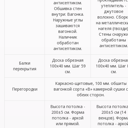
антисептиком.
утеплитель -
Обшивка стен
джутовое
внутри: Вагонка.
волокно. Сборк
Наружные углы
на металлическ
зашиваются
нагеля (гвозди)
вагонкой.
Стены снаруж
Наличник
обработаны
обработан
антисептиком.
антисептиком.
Доска обрезная
Доска обрезна
Балки
100х40 мм. Шаг 59
100х40 мм. Шаг 
перекрытия
см.
см.
Каркасно-щитовые, 100 мм. обшиты
Перегородки
вагонкой сорта «В» камерной сушки с
обеих сторон.
Высота потолка -
Высота потолка
200±5 см. Форма
200±5 см (14
потолка - аркой
венцов). Форм
или прямой.
потолка - аркой