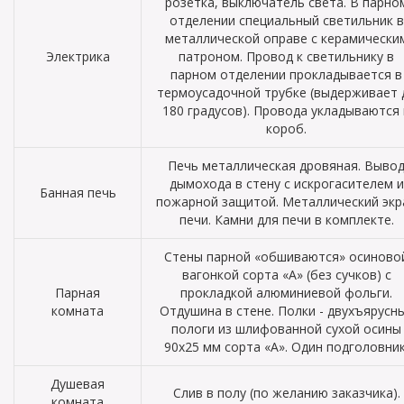
розетка, выключатель света. В парно
отделении специальный светильник в
металлической оправе с керамически
Электрика
патроном. Провод к светильнику в
парном отделении прокладывается в
термоусадочной трубке (выдерживает 
180 градусов). Провода укладываются 
короб.
Печь металлическая дровяная. Выво
дымохода в стену с искрогасителем и
Банная печь
пожарной защитой. Металлический экр
печи. Камни для печи в комплекте.
Стены парной «обшиваются» осиново
вагонкой сорта «А» (без сучков) с
Парная
прокладкой алюминиевой фольги.
комната
Отдушина в стене. Полки - двухъярусн
пологи из шлифованной сухой осины
90х25 мм сорта «А». Один подголовник
Душевая
Слив в полу (по желанию заказчика).
комната