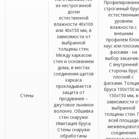
Профилированн
из нестроганной
строганный брус
доски
естественным
естественной
уровнем
влажности 40х100
влажности с
или 40х150 мм, в
внешним
зависимости от
профилем блок
выбранной
хаус или плоски
толщины стен.
фасками - на
Между каркасом
выбор заказчик
стен и основанием
С внутренней
дома, в местах
стороны брус
соединения щитов
плоский с
каркаса
фасками. Толщи
прокладывается
бруса 100х150 и
защита от
Стены
150х150 мм, в
продувания –
зависимости о
джутовое льняное
выбранной
волокно. Обшивка
толщины стен. 
стен снаружи:
всей площади
Имитация бруса.
межвенцовог
Стены снаружи
соединения
обработаны
прокладываетс