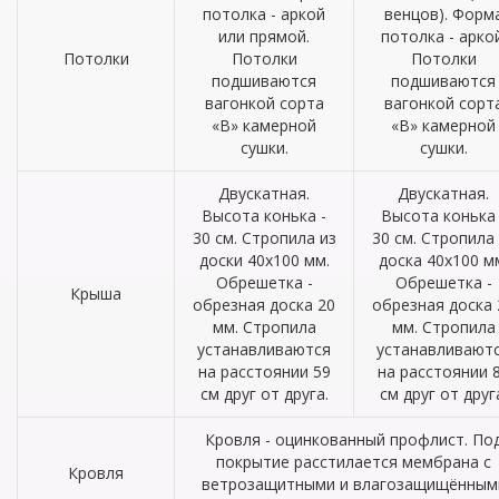
потолка - аркой
венцов). Форм
или прямой.
потолка - аркой
Потолки
Потолки
Потолки
подшиваются
подшиваются
вагонкой сорта
вагонкой сорт
«В» камерной
«В» камерной
сушки.
сушки.
Двускатная.
Двускатная.
Высота конька -
Высота конька 
30 см. Стропила из
30 см. Стропила
доски 40х100 мм.
доска 40х100 м
Обрешетка -
Обрешетка -
Крыша
обрезная доска 20
обрезная доска 
мм. Стропила
мм. Стропила
устанавливаются
устанавливают
на расстоянии 59
на расстоянии 
см друг от друга.
см друг от друг
Кровля - оцинкованный профлист. По
покрытие расстилается мембрана с
Кровля
ветрозащитными и влагозащищённым