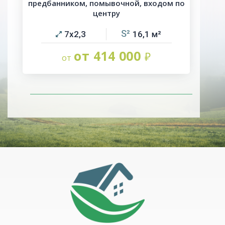
предбанником, помывочной, входом по
центру
7х2,3
16,1
от 414 000