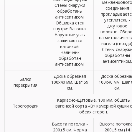
межвенцовог
Стены снаружи
соединения
обработаны
прокладываетс
антисептиком.
утеплитель -
Обшивка стен
джутовое
внутри: Вагонка.
волокно. Сборк
Наружные углы
на металлическ
зашиваются
нагеля (гвозди)
вагонкой.
Стены снаруж
Наличник
обработаны
обработан
антисептиком.
антисептиком.
Доска обрезная
Доска обрезна
Балки
100х40 мм. Шаг 59
100х40 мм. Шаг 
перекрытия
см.
см.
Каркасно-щитовые, 100 мм. обшиты
Перегородки
вагонкой сорта «В» камерной сушки с
обеих сторон.
Высота потолка -
Высота потолка
200±5 см. Форма
200±5 см (14