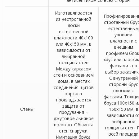
антисептиком со всех сторон.
Изготавливается
Профилированн
из нестроганной
строганный брус
доски
естественным
естественной
уровнем
влажности 40х100
влажности с
или 40х150 мм, в
внешним
зависимости от
профилем блок
выбранной
хаус или плоски
толщины стен.
фасками - на
Между каркасом
выбор заказчик
стен и основанием
С внутренней
дома, в местах
стороны брус
соединения щитов
плоский с
каркаса
фасками. Толщи
прокладывается
бруса 100х150 и
защита от
Стены
150х150 мм, в
продувания –
зависимости о
джутовое льняное
выбранной
волокно. Обшивка
толщины стен. 
стен снаружи:
всей площади
Имитация бруса.