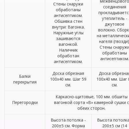
межвенцовог
Стены снаружи
соединения
обработаны
прокладываетс
антисептиком.
утеплитель -
Обшивка стен
джутовое
внутри: Вагонка.
волокно. Сборк
Наружные углы
на металлическ
зашиваются
нагеля (гвозди)
вагонкой.
Стены снаруж
Наличник
обработаны
обработан
антисептиком.
антисептиком.
Доска обрезная
Доска обрезна
Балки
100х40 мм. Шаг 59
100х40 мм. Шаг 
перекрытия
см.
см.
Каркасно-щитовые, 100 мм. обшиты
Перегородки
вагонкой сорта «В» камерной сушки с
обеих сторон.
Высота потолка -
Высота потолка
200±5 см. Форма
200±5 см (14