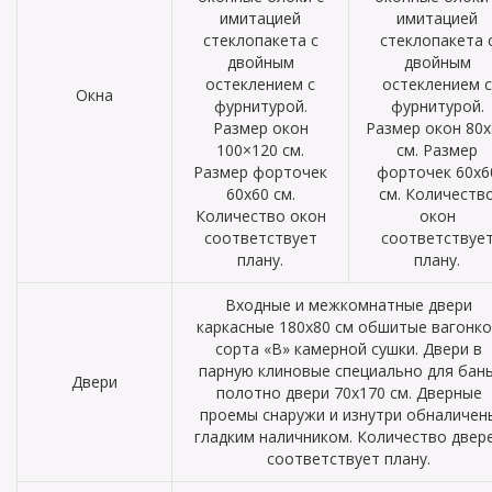
имитацией
имитацией
стеклопакета с
стеклопакета 
двойным
двойным
остеклением с
остеклением с
Окна
фурнитурой.
фурнитурой.
Размер окон
Размер окон 80х
100×120 см.
см. Размер
Размер форточек
форточек 60х6
60х60 см.
см. Количеств
Количество окон
окон
соответствует
соответствуе
плану.
плану.
Входные и межкомнатные двери
каркасные 180х80 см обшитые вагонк
сорта «В» камерной сушки. Двери в
парную клиновые специально для бань
Двери
полотно двери 70х170 см. Дверные
проемы снаружи и изнутри обналичен
гладким наличником. Количество двер
соответствует плану.