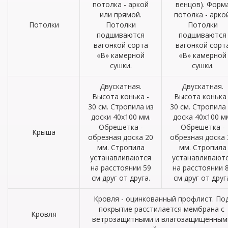
потолка - аркой
венцов). Форм
или прямой.
потолка - аркой
Потолки
Потолки
Потолки
подшиваются
подшиваются
вагонкой сорта
вагонкой сорт
«В» камерной
«В» камерной
сушки.
сушки.
Двускатная.
Двускатная.
Высота конька -
Высота конька 
30 см. Стропила из
30 см. Стропила
доски 40х100 мм.
доска 40х100 м
Обрешетка -
Обрешетка -
Крыша
обрезная доска 20
обрезная доска 
мм. Стропила
мм. Стропила
устанавливаются
устанавливают
на расстоянии 59
на расстоянии 
см друг от друга.
см друг от друг
Кровля - оцинкованный профлист. По
покрытие расстилается мембрана с
Кровля
ветрозащитными и влагозащищённым