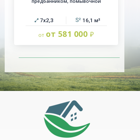
предбанником, помывочной
7х2,3
16,1
от 581 000