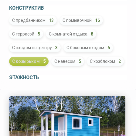
КОНСТРУКТИВ
С предбанником
13
С помывочной
16
С террасой
5
С комнатой отдыха
8
С входом по центру
3
С боковым входом
6
С козырьком
5
С навесом
5
С хозблоком
2
ЭТАЖНОСТЬ