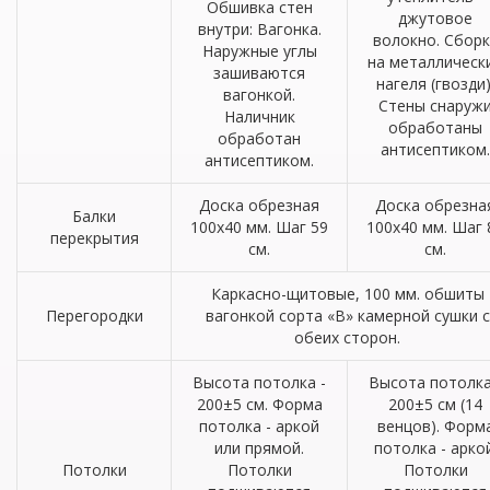
Обшивка стен
джутовое
внутри: Вагонка.
волокно. Сборк
Наружные углы
на металлическ
зашиваются
нагеля (гвозди)
вагонкой.
Стены снаруж
Наличник
обработаны
обработан
антисептиком.
антисептиком.
Доска обрезная
Доска обрезна
Балки
100х40 мм. Шаг 59
100х40 мм. Шаг 
перекрытия
см.
см.
Каркасно-щитовые, 100 мм. обшиты
Перегородки
вагонкой сорта «В» камерной сушки с
обеих сторон.
Высота потолка -
Высота потолка
200±5 см. Форма
200±5 см (14
потолка - аркой
венцов). Форм
или прямой.
потолка - аркой
Потолки
Потолки
Потолки