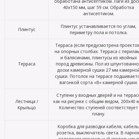
обработана антисептиком. Лаги из дос
40х150 мм, шаг 59 см. Обработка
антисептиком.
Плинтус устанавливается по углам,
Плинтус
периметру пола и потолка.
Терраса (если предусмотрена проекто
на опорных столбах. Терраса с перила
и балясинами, плинтусы из хвойных
Терраса
пород древисины. Пол из шпунтованно
доски камерной сушки 27 мм камерно
сушки. Потолок на террасе подшивает
вагонкой сорта «В» камерной сушки.
Ступени у входных дверей и на террас
Лестница /
как на рисунке с общим видом, 200х40 
Крыльцо
Количество ступеней соответствует
плану.
Коробка для разводки кабеля, кабель
розетка, выключатель света. В парно
отделении специальный светильник в