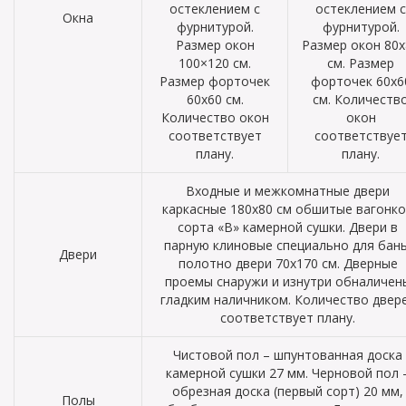
остеклением с
остеклением с
Окна
фурнитурой.
фурнитурой.
Размер окон
Размер окон 80х
100×120 см.
см. Размер
Размер форточек
форточек 60х6
60х60 см.
см. Количеств
Количество окон
окон
соответствует
соответствуе
плану.
плану.
Входные и межкомнатные двери
каркасные 180х80 см обшитые вагонк
сорта «В» камерной сушки. Двери в
парную клиновые специально для бань
Двери
полотно двери 70х170 см. Дверные
проемы снаружи и изнутри обналичен
гладким наличником. Количество двер
соответствует плану.
Чистовой пол – шпунтованная доска
камерной сушки 27 мм. Черновой пол 
обрезная доска (первый сорт) 20 мм,
Полы