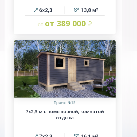
6х2,3
13,8
от 389 000
Проект №15
7х2,3 м с помывочной, комнатой
отдыха
7х2,3
16,1