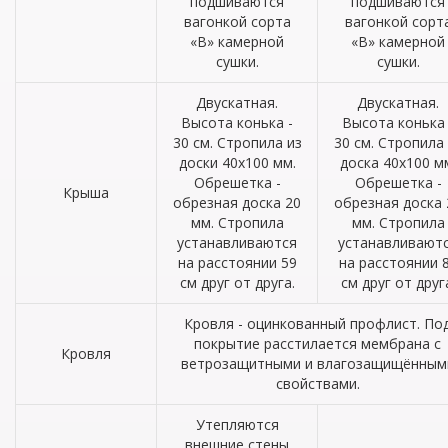
подшиваются
подшиваются
вагонкой сорта
вагонкой сорт
«В» камерной
«В» камерной
сушки.
сушки.
Двускатная.
Двускатная.
Высота конька -
Высота конька 
30 см. Стропила из
30 см. Стропила
доски 40х100 мм.
доска 40х100 м
Обрешетка -
Обрешетка -
Крыша
обрезная доска 20
обрезная доска 
мм. Стропила
мм. Стропила
устанавливаются
устанавливают
на расстоянии 59
на расстоянии 
см друг от друга.
см друг от друг
Кровля - оцинкованный профлист. По
покрытие расстилается мембрана с
Кровля
ветрозащитными и влагозащищённым
свойствами.
Утепляются
внешние стены