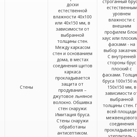
строганный брус
доски
естественным
естественной
уровнем
влажности 40х100
влажности с
или 40х150 мм, в
внешним
зависимости от
профилем блок
выбранной
хаус или плоски
толщины стен.
фасками - на
Между каркасом
выбор заказчик
стен и основанием
С внутренней
дома, в местах
стороны брус
соединения щитов
плоский с
каркаса
фасками. Толщи
прокладывается
бруса 100х150 и
защита от
Стены
150х150 мм, в
продувания –
зависимости о
джутовое льняное
выбранной
волокно. Обшивка
толщины стен. 
стен снаружи:
всей площади
Имитация бруса.
межвенцовог
Стены снаружи
соединения
обработаны
прокладываетс
антисептиком.
утеплитель -